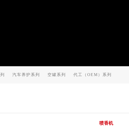
系列
汽车养护系列
空罐系列
代工（OEM）系列
喷香机