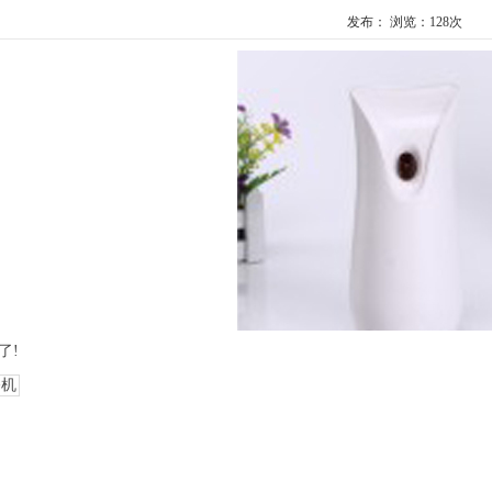
发布： 浏览：
128次
了!
香机